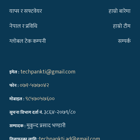
याप्स र सफ्टवेयर
हाम्रो बारेमा
नेपाल र प्रविधि
हाम्रो टीम
ग्लोबल टेक कम्पनी
सम्पर्क
techpankti@gmail.com
इमेल :
०७१-५७७०४२
फोन :
९८५७०५७६००
मोबाइल :
३८६४-२०७९/८०
सूचना विभाग दर्ता नं.
मुकुन्द प्रसाद भण्डारी
सम्पादक :
techpankti.ad@gmail.com
,
विज्ञापनका लागि :