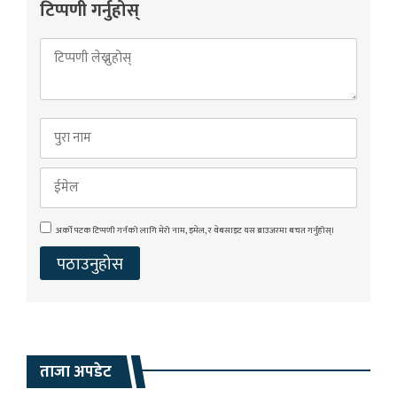
टिप्पणी गर्नुहोस्
अर्को पटक टिप्पणी गर्नको लागि मेरो नाम, इमेल, र वेबसाइट यस ब्राउजरमा बचत गर्नुहोस्।
ताजा अपडेट