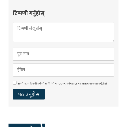
टिप्पणी गर्नुहोस्
अर्को पटक टिप्पणी गर्नको लागि मेरो नाम, इमेल, र वेबसाइट यस ब्राउजरमा बचत गर्नुहोस्।