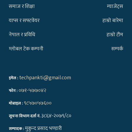
समाज र शिक्षा
ग्याजेट्स
याप्स र सफ्टवेयर
हाम्रो बारेमा
नेपाल र प्रविधि
हाम्रो टीम
ग्लोबल टेक कम्पनी
सम्पर्क
techpankti@gmail.com
इमेल :
०७१-५७७०४२
फोन :
९८५७०५७६००
मोबाइल :
३८६४-२०७९/८०
सूचना विभाग दर्ता नं.
मुकुन्द प्रसाद भण्डारी
सम्पादक :