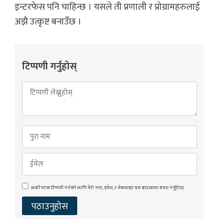
इन्टरफेस पनि चाहिन्छ । यसले ती प्रणाली र प्रोग्रामहरुलाई
अझै उत्कृष्ट बनाउँछ ।
टिप्पणी गर्नुहोस्
अर्को पटक टिप्पणी गर्नको लागि मेरो नाम, इमेल, र वेबसाइट यस ब्राउजरमा बचत गर्नुहोस्।