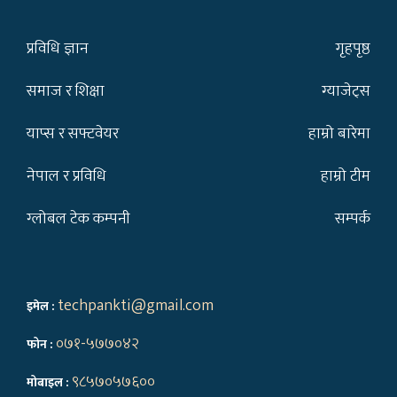
प्रविधि ज्ञान
गृहपृष्ठ
समाज र शिक्षा
ग्याजेट्स
याप्स र सफ्टवेयर
हाम्रो बारेमा
नेपाल र प्रविधि
हाम्रो टीम
ग्लोबल टेक कम्पनी
सम्पर्क
techpankti@gmail.com
इमेल :
०७१-५७७०४२
फोन :
९८५७०५७६००
मोबाइल :