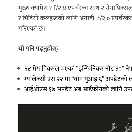
मुख्य क्यामेरा र f/२.४ एपर्चरका साथ २ मेगापिक्
र भिडियो कलहरूको लागि अगाडी f/२.० एपर्चरका स
गरिएको छ।
यो पनि पढ्नुहोस्ः
६४ मेगापिक्सल भएको “इन्फिनिक्स नोट ३०” ने
ग्यालेक्सी एस २२ मा “वान युआइ ६” अपडेटको 
आईओएस १७ अपडेट अब आईफोनको लागि उपलब्ध