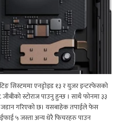
ेटिङ सिस्टममा एनड्रोइड १३ र युजर इन्टरफेसको
८ जीबीको स्टोराज पाउनु हुन्छ । साथै फोनमा ३३
्रि जडान गरिएको छ। यसबाहेक तपाईले फेस
वाईफाई ५ जस्ता अन्य धेरै फिचरहरु पाउन