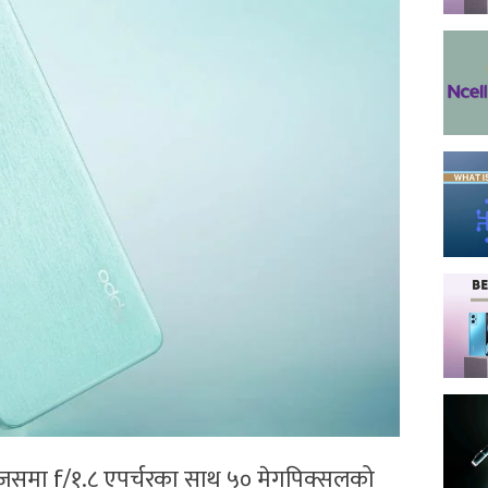
छ, जसमा f/१.८ एपर्चरका साथ ५० मेगपिक्सलको