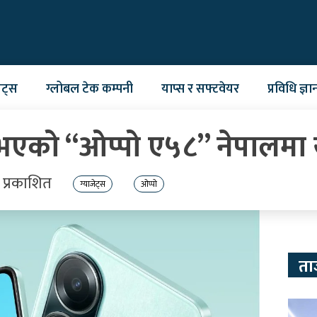
ेट्स
ग्लोबल टेक कम्पनी
याप्स र सफ्टवेयर
प्रविधि ज्ञा
ा भएको “ओप्पो ए५८” नेपालम
प्रकाशित
ग्याजेट्स
ओप्पो
ता