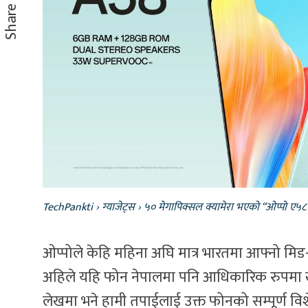
Share
TechPankti
›
ग्याजेट्स
›
५० मेगापिक्सल क्यामेरा भएको “ओप्पो ए५
ओप्पोले केहि महिना अघि मात्र भारतमा आफ्नो मिड-र
अहिले यहि फोन नेपालमा पनि आधिकारिक रुपम
लेखमा भने हामी तपाईलाई उक्त फोनको सम्पूर्ण विशे