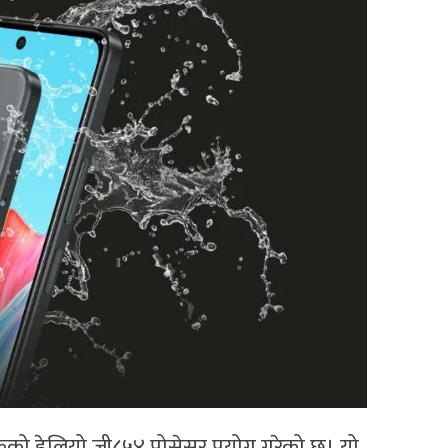
ेकको हेलियो जी८५४ प्रोसेसर प्रयोग गरेको छ। यो