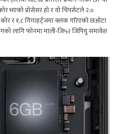
ा-कोर भएको प्रोसेसर हो र यो चिपसेटले २.०
५ कोर र १.८ गिगाहर्ट्जमा क्लक गरिएको छओटा
्डलिंगको लागि फोनमा माली-जि५२ जिपियु समावेश