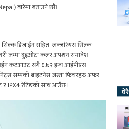
 Nepal) बारेमा बताउने छौ।
विङ सिल्क डिजाईन सहित लक्जरियस सिल्क-
ीन गरी जम्मा दुइओटा कलर अपशन समावेश
 डिजाईन कटआउट संगै ६.७२ इन्च आईपीएस
 निट्स सम्मको ब्राइटनेस जस्ता फिचरहरु अफर
 रेट र IPX4 रेटिङको साथ आउँछ।
धे