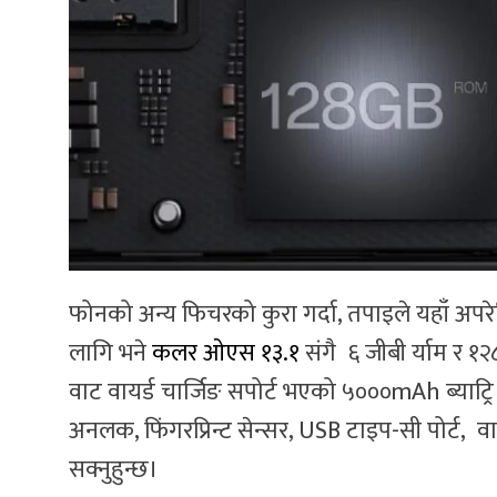
फोनको अन्य फिचरको कुरा गर्दा, तपाइले यहाँ अपर
लागि भने
कलर ओएस १३.१
संगै ६ जीबी र्याम र १२
वाट वायर्ड चार्जिङ सपोर्ट भएको ५०००mAh ब्याट
अनलक, फिंगरप्रिन्ट सेन्सर, USB टाइप-सी पोर्ट, 
सक्नुहुन्छ।