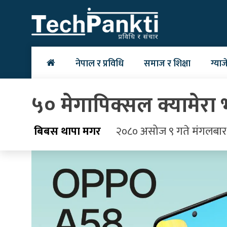
Skip
to
content
नेपाल र प्रविधि
समाज र शिक्षा
ग्याज
५० मेगापिक्सल क्यामेर
बिबस थापा मगर
२०८० असोज ९ गते मंगलबार 