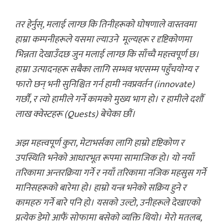
तर हेर्नुस्, मलाई लाग्छ कि तिनीहरूको घोषणाले वास्तवमा
हाम्रा कम्पनीहरूले यसमा ल्याउने मूल्यहरू र दृष्टिकोणमा
भिन्नता देखाउँदछ जुन मलाई लाग्छ कि साँच्चै महत्त्वपूर्ण छ।
हाम्रा उत्पादनहरू सबैका लागि सम्भव भएसम्म पहुँचयोग्य र
फारो छन् भनी सुनिश्चित गर्न हामी नवप्रवर्तन (innovate)
गर्छौं, र त्यो हामीले गर्ने कामको मुख्य भाग हो। र हामीले दशौँ
लाख क्वेस्टहरू (Quests) बेचेका छौं।
अझ महत्त्वपूर्ण कुरा, मेटाभर्सका लागि हाम्रो दृष्टिकोण र
उपस्थिति भनेको आधारभूत रूपमा सामाजिक हो। यो नयाँ
तरिकामा अन्तरक्रिया गर्ने र नयाँ तरिकामा नजिक महसुस गर्ने
मानिसहरूको बारेमा हो। हाम्रो यन्त्र भनेको सक्रिय हुने र
कामहरु गर्ने बारे पनि हो। यसको उल्टो, उनीहरूले देखाएको
प्रत्येक डेमो आफैं सोफामा बसेको व्यक्ति थियो। मेरो मतलब,