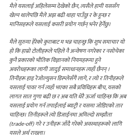
मैले यसलाई अहिलेसम्म देखेको छैन, त्यसैले हामी यससँग
खेल्न थालेपछि मैले अझ बढी थाहा पाउँछु र के हुन्छ र
मानिसहरूले यसलाई कसरी प्रयोग गर्छन् भनेर हेर्नेछु।
मैले सुरुमा हेरेको कुराबाट म भन्न चाहन्छु कि शुभ समाचार यो
हो कि हाम्रो टोलीहरूले पहिले नै अन्वेषण नगरेका र नसोचेका
कुनै प्रकारको भौतिक विज्ञानको नियमहरूमा हुने
अवरोधहरूका लागी जादुई समाधानहरू त्यहाँ छैनन् ।
तिनीहरू हाइ रेजोल्युसन डिस्प्लेसँगै लागे, र त्यो र तिनीहरूले
यसलाई पावर गर्न त्यहाँ भएका सबै प्रविधिहरू बीच, यसको
लागत सात गुणा बढी छ र अब यति धेरै ऊर्जा चाहिन्छ कि अब
यसलाई प्रयोग गर्न तपाईंलाई ब्याट्री र यसमा जोडिएको तार
चाहिन्छ। तिनीहरूले त्यो डिजाईनमा अमिल्दो सम्झौता
(trade-off) गरे र उनीहरू जाँदै गरेको अवस्थाहरूको लागि
यसले अर्थ राख्ला।