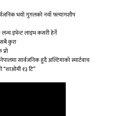
्वजनिक भयो गुगलको नयाँ फ्ल्यागशीप
न्च इभेन्ट लाइभ कसरी हेर्ने
सबै कुरा
प्रो
ेपालमा सार्वजनिक हुदै अल्टिमाको स्मार्टवाच
ियो “शाओमी १३ टि”