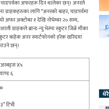
रूले चाडपर्वका अफरहरू दिन थालेका छन्। अनरले
्ना ग्राहकहरुका लागि “अनरको बाहर, चाडपर्वमा
 यो अफर अक्टोबर १ देखि नोभेम्बर २० सम्म,
ग्राहकले ब्रान्ड-न्यु भेस्पा स्कुटर जित्ने मौका
स्कुटर बाहेक अनर स्मार्टफोनको हरेक खरिदमा
पाउने छन्।
एअरबड्स X५
याण्ड ६
९०
धे
३” टिभी