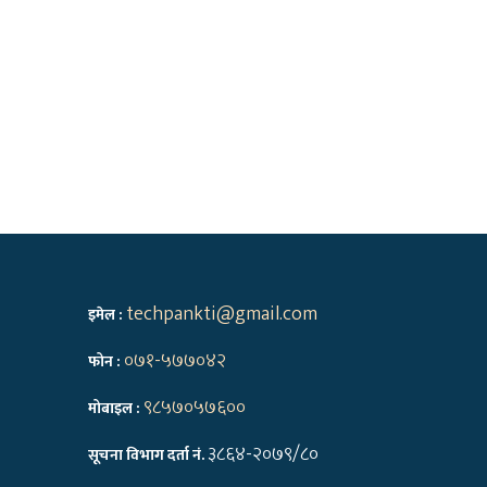
techpankti@gmail.com
इमेल :
०७१-५७७०४२
फोन :
९८५७०५७६००
मोबाइल :
३८६४-२०७९/८०
सूचना विभाग दर्ता नं.