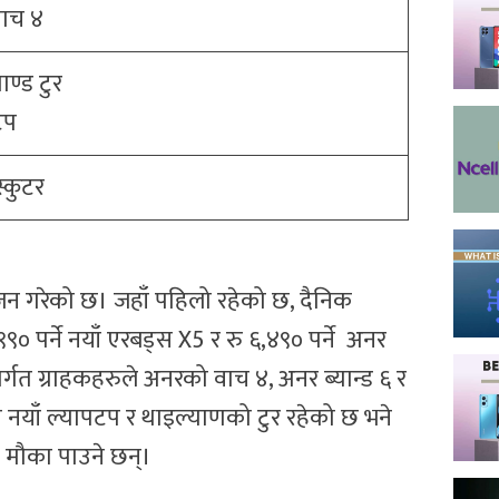
वाच ४
ाण्ड टुर
टप
स्कुटर
न गरेको छ। जहाँ पहिलो रहेको छ, दैनिक
 पर्ने नयाँ एरबड्स X5 र रु ६,४९० पर्ने अनर
अंतर्गत ग्राहकहरुले अनरको वाच ४, अनर ब्यान्ड ६ र
्रोमा नयाँ ल्यापटप र थाइल्याणको टुर रहेको छ भने
ने मौका पाउने छन्।