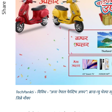
Share
TechPankti
›
विविध
›
“अनर नेपाल फेस्टिभ अफर”: ब्रान्ड-न्यु भेस्पा
जित्ने मौका