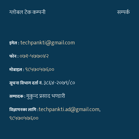
ग्लोबल टेक कम्पनी
सम्पर्क
techpankti@gmail.com
इमेल :
०७१-५७७०४२
फोन :
९८५७०५७६००
मोबाइल :
३८६४-२०७९/८०
सूचना विभाग दर्ता नं.
मुकुन्द प्रसाद भण्डारी
सम्पादक :
techpankti.ad@gmail.com
,
विज्ञापनका लागि :
९८५७०५७६००