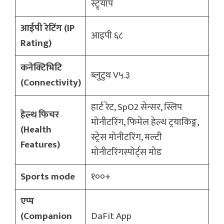
स्ट्र्याप
आईपी रेटिंग (IP
आइपी ६८
Rating)
कनेक्टिभिटि
ब्लुटुथ V५.३
(Connectivity)
हार्ट रेट, SpO2 सेन्सर, स्लिप
हेल्थ फिचर
मोनीटरिंग, फिमेल हेल्थ ट्रयाकिङ्ग,
(Health
स्ट्रेस मोनीटरिंग, मल्टी
Features)
मोनीटरिंगस्पोर्ट्स मोड
Sports mode
१००+
एप्प
(Companion
DaFit App