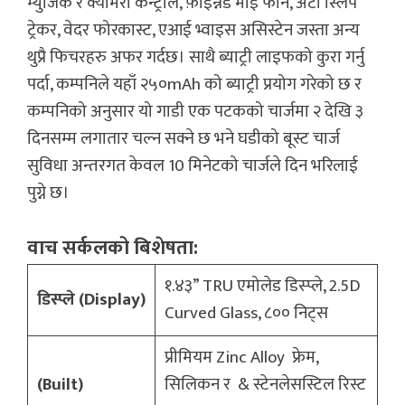
म्युजिक र क्यामेरा कन्ट्रोल, फ़ाइन्नड माई फोन, अटो स्लिप
ट्रेकर, वेदर फोरकास्ट, एआई भ्वाइस असिस्टेन जस्ता अन्य
थुप्रै फिचरहरु अफर गर्दछ। साथै ब्याट्री लाइफको कुरा गर्नु
पर्दा, कम्पनिले यहाँ २५०mAh को ब्याट्री प्रयोग गरेको छ र
कम्पनिको अनुसार यो गाडी एक पटकको चार्जमा २ देखि ३
दिनसम्म लगातार चल्न सक्ने छ भने घडीको बूस्ट चार्ज
सुविधा अन्तरगत केवल 10 मिनेटको चार्जले दिन भरिलाई
पुग्ने छ।
वाच सर्कलको बिशेषता:
१.४३” TRU एमोलेड डिस्प्ले, 2.5D
डिस्प्ले (Display)
Curved Glass, ८०० निट्स
प्रीमियम Zinc Alloy फ्रेम,
(Built)
सिलिकन र & स्टेनलेसस्टिल रिस्ट