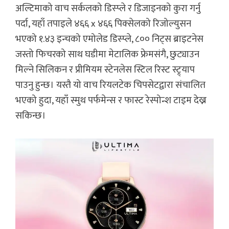
अल्टिमाको वाच सर्कलको डिस्प्ले र डिजाइनको कुरा गर्नु
पर्दा, यहाँ तपाइले ४६६ x ४६६ पिक्सेलको रिजोल्युसन
भएको १.४३ इन्चको एमोलेड डिस्प्ले, ८०० निट्स ब्राइटनेस
जस्तो फिचरको साथ घडीमा मेटालिक फ्रेमसंगै, छुट्याउन
मिल्ने सिलिकन र प्रीमियम स्टेनलेस स्टिल रिस्ट स्ट्र्याप
पाउनु हुन्छ। यस्तै यो वाच रियलटेक चिपसेटद्वारा संचालित
भएको हुदा, यहाँ स्मुथ पर्फमेन्स र फास्ट रेस्पोन्श टाइम देख्न
सकिन्छ।