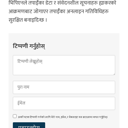
भिपिएनले तपाईँका डेटा र संवेदनशील सूचनाहरु ह्याकरको
आक्रमणबाट जोगाएर तपाईँका अनलाइन गतिविधिहरु
सुरक्षित बनाइदिन्छ ।
टिप्पणी गर्नुहोस्
अर्को पटक टिप्पणी गर्नको लागि मेरो नाम, इमेल, र वेबसाइट यस ब्राउजरमा बचत गर्नुहोस्।