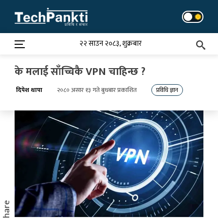
Skip
to
content
२२ साउन २०८३, शुक्रबार
के मलाई साँच्चिकै VPN चाहिन्छ ?
दिपेश थापा
२०८० असार १३ गते बुधबार प्रकाशित
प्रविधि ज्ञान
Share