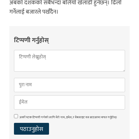
अबको दशकको सबैभन्दा बलियो खेलाडी हुनेछन्। ढिलो
गर्नेलाई बजारले पर्खँदैन।
टिप्पणी गर्नुहोस्
अर्को पटक टिप्पणी गर्नको लागि मेरो नाम, इमेल, र वेबसाइट यस ब्राउजरमा बचत गर्नुहोस्।