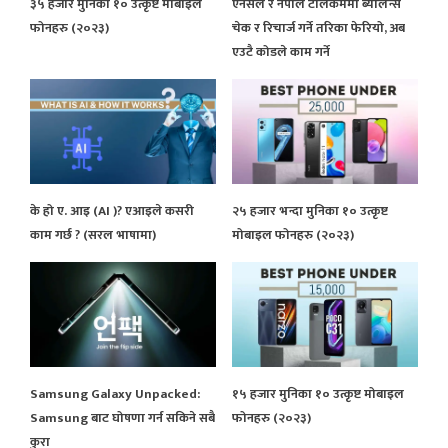
३५ हजार मुनिका १० उत्कृष्ट मोबाइल
एनसेल र नेपाल टेलिकममा ब्यालेन्स
फोनहरु (२०२३)
चेक र रिचार्ज गर्ने तरिका फेरियो, अब
एउटै कोडले काम गर्ने
के हो ए. आइ (AI )? एआइले कसरी
२५ हजार भन्दा मुनिका १० उत्कृष्ट
काम गर्छ ? (सरल भाषामा)
मोबाइल फोनहरु (२०२३)
Samsung Galaxy Unpacked:
१५ हजार मुनिका १० उत्कृष्ट मोबाइल
Samsung बाट घोषणा गर्न सकिने सबै
फोनहरु (२०२३)
कुरा