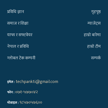
प्रविधि ज्ञान
गृहपृष्ठ
समाज र शिक्षा
ग्याजेट्स
याप्स र सफ्टवेयर
हाम्रो बारेमा
नेपाल र प्रविधि
हाम्रो टीम
ग्लोबल टेक कम्पनी
सम्पर्क
techpankti@gmail.com
इमेल :
०७१-५७७०४२
फोन :
९८५७०५७६००
मोबाइल :