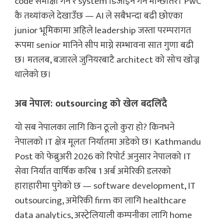
code समीक्षा गर्ने र system डिजाइन गर्ने मान्छेतिर। PwC
कै तथ्यांकले देखाउँछ — AI ले सबैभन्दा बढी छोएका
junior भूमिकामा अहिले leadership जस्ता परम्परागत
रूपमा senior मानिने सीप माग्ने सम्भावना सात गुणा बढी
छ। मतलब, बजारले जुनियरबाटै architect को सोच खोज्न
थालेको छ।
अब नेपाल: outsourcing को खेल बदलिँदै
यो सब नेपालका लागि किन ठूलो कुरा हो? किनभने
नेपालको IT क्षेत्र मूलतः निर्यातमा अडेको छ। Kathmandu
Post को फेब्रुअरी 2026 को रिपोर्ट अनुसार नेपालको IT
सेवा निर्यात वार्षिक करिब 1 अर्ब अमेरिकी डलरको
हाराहारीमा पुगेको छ — software development, IT
outsourcing, अमेरिकी firm का लागि healthcare
data analytics, अस्ट्रेलियाली कम्पनीका लागि home