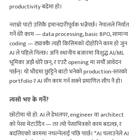
productivity बढेमा हो।
नराम्रो पाटो उत्तिकै इमानदारीपूर्वक भन्नैपर्छ। नेपालले निर्यात
गर्ने धेरै काम — data processing, basic BPO, सामान्य
coding — ठ्याक्कै त्यही किसिमको दोहोरिने काम हो जुन
AI ले पहिले निल्छ। अनि स्थानीय बजारमा विशुद्ध AI/ML
भूमिका अझै थोरै छन्, र एउटै opening मा सयौं आवेदन
पर्छन्। यो भीडमा छुट्टिने बाटो भनेको production-स्तरको
portfolio र AI सँग काम गर्न सक्ने प्रमाणित सीप नै हो।
त्यसो भए के गर्ने?
छोटोमा यो हो: AI ले डेभलपर, engineer वा architect
को पेसा मेटाउँदैन — तर त्यो पेसाभित्रको काम बदल्छ, र
बदलिएको काममा नचल्नेलाई पछि पार्छ। “AI चलाउनेले AI