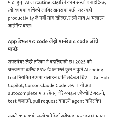
पाटा हुन्। AI ले routine, दोहोरिने काम सस्तो बनाइदिन्छ;
त्यो काममा बाँचेको जागिर खतरामा पर्छ। तर त्यही
productivity ले नयाँ माग खोल्छ, र त्यो माग AI चलाउन
जान्नेतिर बग्छ।
App डेभलपर: code लेख्ने मान्छेबाट code जाँच्ने
मान्छे
सफ्टवेयर लेख्ने तरिका नै बदलिएको छ। 2025 को
अन्त्यसम्म करिब 85% डेभलपरले कुनै न कुनै AI coding
tool नियमित रूपमा चलाउन थालिसकेका थिए — GitHub
Copilot, Cursor, Claude Code जस्ता। यी अब
autocomplete मात्र रहेनन्; धेरै-फाइल एकैचोटि बदल्ने,
test चलाउने, pull request बनाउने agent बनिसके।
यसले काम कहाँ सर्‍यो भन्ने हेर्दा सबैभन्दा प्रस्ट हुन्छ। एउटा