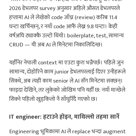
2026 डेभलपर survey अनुसार अहिले औसत डेभलपरले
हप्तामा AI ले लेखेको code जाँच्न (review) करिब 11.4
घन्टा खर्चिन्छन्, र नयाँ code आफैं लेख्न 9.8 घन्टा। केही
वर्षअघि ठ्याक्कै उल्टो थियो। boilerplate, test, सामान्य
CRUD — यी अब AI ले मिनेटमा निकालिदिन्छ।
यहीँनेर नेपाली context मा एउटा कुरा भन्नैपर्छ। पहिले जुन
सामान्य, दोहोरिने काम junior डेभलपरलाई दिएर उनीहरूले
सिक्थे, अब त्यही काम senior ले AI सँग मिनेटमा सक्छन्।
फाइदा देखिने, तर लुकेको जोखिम पनि यहीँ छ: नयाँ मान्छेले
सिक्ने पहिलो खुड्किलो नै साँघुरिँदै गएको छ।
IT engineer: हटाउने होइन, माथिल्लो तहमा सार्ने
Engineering भूमिकामा AI ले replace भन्दा augment