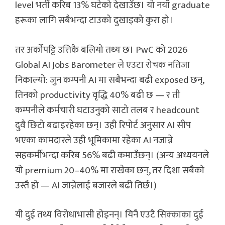
level भर्ती करिब 13% घटेको देखाउँछ। यो नयाँ graduate
हरूका लागि सबैभन्दा टाउको दुखाइको कुरा हो।
तर अर्कोपट्टि उत्तिकै बलियो तथ्य छ। PwC को 2026
Global AI Jobs Barometer ले एउटा रोचक नतिजा
निकाल्यो: जुन कम्पनी AI मा सबैभन्दा बढी exposed छन्,
तिनको productivity वृद्धि 40% बढी छ — र ती
कम्पनीले कर्मचारी घटाउनुको साटो तलब र headcount
दुवै छिटो बढाइरहेका छन्। उही रिपोर्ट अनुसार AI सीप
भएका कामदारले उही भूमिकामा रहेका AI नजान्ने
सहकर्मीभन्दा करिब 56% बढी कमाउँछन्। (अन्य अध्ययनले
यो premium 20–40% मा राखेका छन्, तर दिशा सबैको
उस्तै हो — AI जान्नेलाई बजारले बढी तिर्छ।)
यी दुई तथ्य विरोधाभासी होइनन्। यिनै एउटै सिक्काका दुई