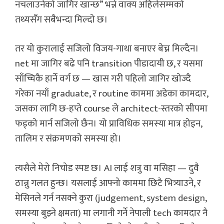
नचलाउनेको जागिर खान्छ” भन्ने वाक्य अहिलेसम्मको
तथ्यसँग सबैभन्दा मिल्दो छ।
तर यो कुरालाई सजिलो विजय-गाथा बनाएर बेच्न मिल्दैन।
net मा जागिर बढे पनि transition पीडादायी छ, र यसमा
साँच्चिकै हार्ने वर्ग छ — खास गरी पहिलो जागिर खोज्दै
गरेका नयाँ graduate, र routine काममा अडेका कामदार,
जसका लागि छ-हप्ते course ले architect-स्तरको सीपमा
फड्को मार्न सजिलो छैन। यो प्राविधिक समस्या मात्र होइन,
तालिम र संक्रमणको समस्या हो।
त्यसैले मेरो निचोड स्पष्ट छ। AI लाई शत्रु वा मसिहा — दुवै
ठान्नु गलत हुन्छ। यसलाई आफ्नो काममा छिटै भित्र्याउने, र
मेसिनले गर्न नसक्ने कुरा (judgement, system design,
समस्या बुझ्ने क्षमता) मा लगानी गर्ने नेपाली tech कामदार नै