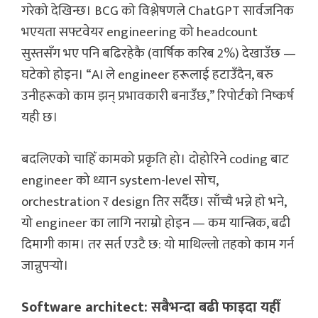
गरेको देखिन्छ। BCG को विश्लेषणले ChatGPT सार्वजनिक
भएयता सफ्टवेयर engineering को headcount
सुस्तसँग भए पनि बढिरहेकै (वार्षिक करिब 2%) देखाउँछ —
घटेको होइन। “AI ले engineer हरूलाई हटाउँदैन, बरु
उनीहरूको काम झन् प्रभावकारी बनाउँछ,” रिपोर्टको निष्कर्ष
यही छ।
बदलिएको चाहिँ कामको प्रकृति हो। दोहोरिने coding बाट
engineer को ध्यान system-level सोच,
orchestration र design तिर सर्दैछ। साँच्चै भन्ने हो भने,
यो engineer का लागि नराम्रो होइन — कम यान्त्रिक, बढी
दिमागी काम। तर सर्त एउटै छ: यो माथिल्लो तहको काम गर्न
जान्नुपर्‍यो।
Software architect: सबैभन्दा बढी फाइदा यहीँ