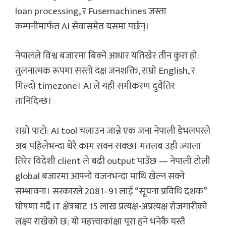
loan processing, र Fusemachines जस्ता
कम्पनीमार्फत AI सेवासमेत यसमा पर्छन्।
नेपालले विश्व बजारमा बिक्ने आधार यतिखेर तीन कुरा हो:
तुलनात्मक रूपमा सस्तो दक्ष जनशक्ति, राम्रो English, र
मिल्दो timezone। AI ले यही समीकरण दुवैतिर
तानिदिन्छ।
राम्रो पाटो: AI tool चलाउन जान्ने एक जना नेपाली डेभलपरले
अब पहिलेभन्दा धेरै काम सक्न सक्छ। मतलब उही ज्याला
तिरेर विदेशी client ले बढी output पाउँछ — नेपाली टोली
global बजारमा आफ्नो वजनभन्दा माथि खेल्न सक्ने
सम्भावना। सरकारले 2081–91 लाई “सूचना प्रविधि दशक”
घोषणा गर्दै IT क्षेत्रबाट 15 लाख प्रत्यक्ष-अप्रत्यक्ष रोजगारीको
लक्ष्य राखेको छ; यो महत्त्वाकांक्षा पूरा हुने भनेकै यस्तै