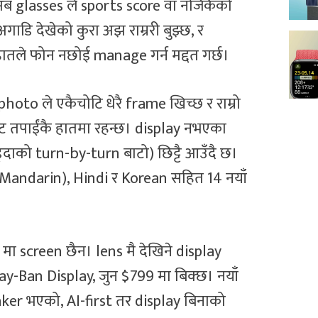
ब glasses ले sports score वा नजिकैको
अगाडि देखेको कुरा अझ राम्ररी बुझ्छ, र
ातले फोन नछोई manage गर्न मद्दत गर्छ।
to ले एकैचोटि धेरै frame खिच्छ र राम्रो
ोट तपाईंकै हातमा रहन्छ। display नभएका
दाको turn-by-turn बाटो) छिट्टै आउँदै छ।
(Mandarin), Hindi र Korean सहित 14 नयाँ
s मा screen छैन। lens मै देखिने display
 Ray-Ban Display, जुन $799 मा बिक्छ। नयाँ
er भएको, AI-first तर display बिनाको