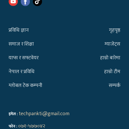
प्रविधि ज्ञान
गृहपृष्ठ
समाज र शिक्षा
ग्याजेट्स
याप्स र सफ्टवेयर
हाम्रो बारेमा
नेपाल र प्रविधि
हाम्रो टीम
ग्लोबल टेक कम्पनी
सम्पर्क
techpankti@gmail.com
इमेल :
०७१-५७७०४२
फोन :