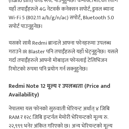
(nano sim) कार्ड स्लट पाउनुहुनेछ। कनेक्टिभिटिको लागि
यहाँ तपाईँहरुले 4G नेटवर्क कनेक्सन सपोर्ट, डुवल ब्यान्ड
Wi-Fi 5 (802.11 a/b/g/n/ac) सपोर्ट, Bluetooth 5.0
सपोर्ट पाउनुहुनेछ।
यसको साथै Redmi ब्रान्डले आफ्ना फोनहरुमा उपलब्ध
गराउने IR Blaster पनि तपाईँहरुले यहाँ भेट्नुहुनेछ। यसले
गर्दा तपाईँहरुले आफ्नो मोबाइल फोनलाई टेलिभिजन
रिमोटको रुपमा पनि प्रयोग गर्न सक्नुहुनेछ।
Redmi Note 12 मूल्य र उपलब्धता (Price and
Availability)
नेपालमा यस फोनको सुरुवाती भेरियन्ट अर्थात् ४ जिबि
RAM र १२८ जिबि इन्टर्नल मेमोरी भेरियन्टको मूल्य रु.
२२,९९९ भनेर अंकित गरिएको छ। अन्य भेरियन्टको मूल्य