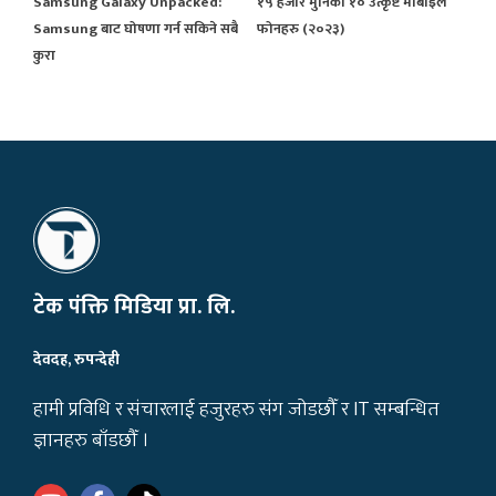
Samsung Galaxy Unpacked:
१५ हजार मुनिका १० उत्कृष्ट मोबाइल
Samsung बाट घोषणा गर्न सकिने सबै
फोनहरु (२०२३)
कुरा
टेक पंक्ति मिडिया प्रा. लि.
देवदह, रुपन्देही
हामी प्रविधि र संचारलाई हजुरहरु संग जोडछौँ र IT सम्बन्धित
ज्ञानहरु बाँडछौँ ।