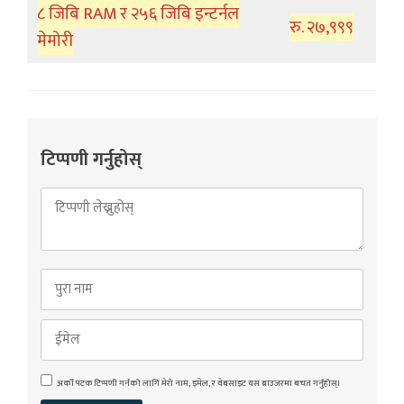
८ जिबि RAM र २५६ जिबि इन्टर्नल
रु. २७,९९९
मेमोरी
टिप्पणी गर्नुहोस्
अर्को पटक टिप्पणी गर्नको लागि मेरो नाम, इमेल, र वेबसाइट यस ब्राउजरमा बचत गर्नुहोस्।