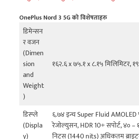
OnePlus Nord 3 5G को विशेषताहरु
डिमेन्सन
र वजन
(Dimen
sion
१६२.६ x ७५.१ x ८.१५ मिलिमिटर, १९३
and
Weight
)
डिस्प्ले
६.७४ इन्च Super Fluid AMOLED पन
(Displa
रेजोल्युसन, HDR 10+ सपोर्ट, ४० – १
y)
निट्स (1440 nits) अधिकतम ब्राइटने