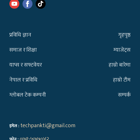
प्रविधि ज्ञान
गृहपृष्ठ
समाज र शिक्षा
ग्याजेट्स
याप्स र सफ्टवेयर
हाम्रो बारेमा
नेपाल र प्रविधि
हाम्रो टीम
ग्लोबल टेक कम्पनी
सम्पर्क
techpankti@gmail.com
इमेल :
०७१-५७७०४२
फोन :