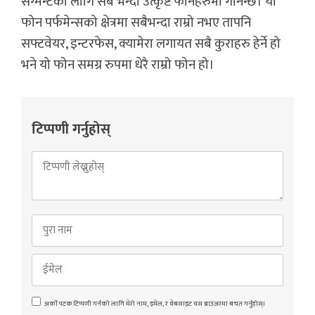
सेग्मेन्टको लागि सबै भन्दा उत्कृष्ट फोनहरुमा गनिन्छ। यो
फोन पर्फमेन्सको क्षेत्रमा सबैभन्दा राम्रो नभए तापनि
सफ्टवेयर, इन्टरफेस, क्यामेरा लगायत सबै कुराहरु हेर्ने हो
भने यो फोन समग्र रुपमा धेरै राम्रो फोन हो।
टिप्पणी गर्नुहोस्
अर्को पटक टिप्पणी गर्नको लागि मेरो नाम, इमेल, र वेबसाइट यस ब्राउजरमा बचत गर्नुहोस्।