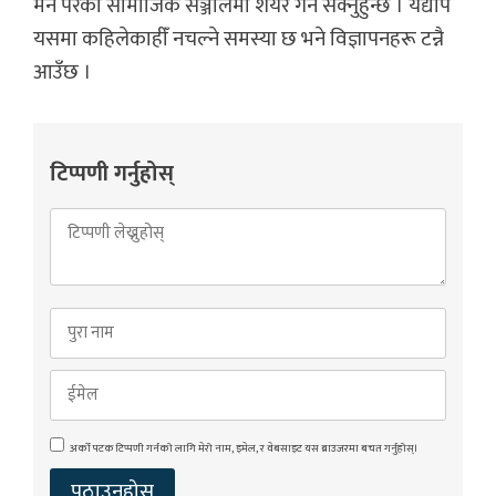
मन परेको सामाजिक सञ्जालमा शेयर गर्न सक्नुहुन्छ । यद्यपि
यसमा कहिलेकाहीँ नचल्ने समस्या छ भने विज्ञापनहरू टन्नै
आउँछ ।
टिप्पणी गर्नुहोस्
अर्को पटक टिप्पणी गर्नको लागि मेरो नाम, इमेल, र वेबसाइट यस ब्राउजरमा बचत गर्नुहोस्।