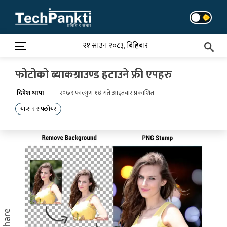
Skip
to
content
२१ साउन २०८३, बिहिबार
फोटोको ब्याकग्राउण्ड हटाउने फ्री एपहरु
दिपेश थापा
२०७९ फाल्गुण १४ गते आइतबार प्रकाशित
याप्स र सफ्टवेयर
Share