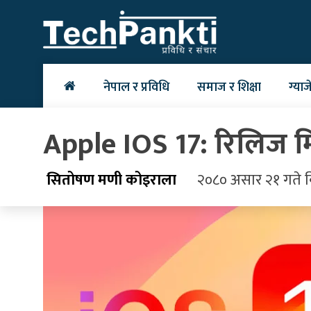
Skip
to
content
नेपाल र प्रविधि
समाज र शिक्षा
ग्याज
Apple IOS 17: रिलिज म
सितोषण मणी कोइराला
२०८० असार २१ गते ब