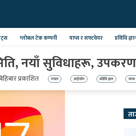
ेट्स
ग्लोबल टेक कम्पनी
याप्स र सफ्टवेयर
प्रविधि ज्ञा
िति, नयाँ सुविधाहरू, उपकर
िहिबार प्रकाशित
एप्पल
आईफोन
प्रविधि ज्ञान
याप्स
ता