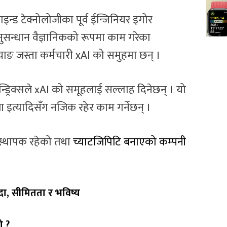
ड टेक्नोलोजीका पूर्व ईन्जिनियर इगोर
नुसन्धान वैज्ञानिकको रूपमा काम गरेका
ेग याङ जस्ता कर्मचारी xAI को समुहमा छन् ।
न्ड्रिक्सले xAI को समूहलाई सल्लाह दिनेछन् । यो
्ला इत्यादिसँग नजिक रहेर काम गर्नेछन् ।
ंस्थापक रहेको तथा
च्याटजिपिटि बनाएको कम्पनी
ा, सीमितता र भविष्य
ो ?