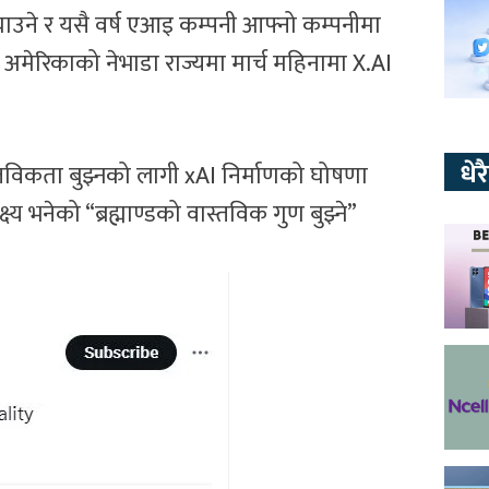
याउने र यसै वर्ष एआइ कम्पनी आफ्नो कम्पनीमा
ेरिकाको नेभाडा राज्यमा मार्च महिनामा X.AI
धे
वास्तविकता बुझ्नको लागी xAI निर्माणको घोषणा
य भनेको “ब्रह्माण्डको वास्तविक गुण बुझ्ने”