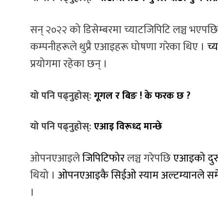
सन् २०२२ को डिसेम्बरमा च्याटजिपिटि लञ्च भएपछि य
कम्पनीहरूले थुप्रै एआइहरू घोषणा गरेका थिए ।
च्
प्रयोगमा रहेका छन् ।
यो पनि पढ्नुहोस्:
गूगल र बिङ ! के फरक छ ?
यो पनि पढ्नुहोस्:
एआइ विरूध्द मान्छे
ओपनएआइले
जिपिटिफोर
लञ्च गरेपछि
एआइको दुरु
थियो ।
ओपनएआइकै सिईओ स्याम अल्टम्यानले सम
।