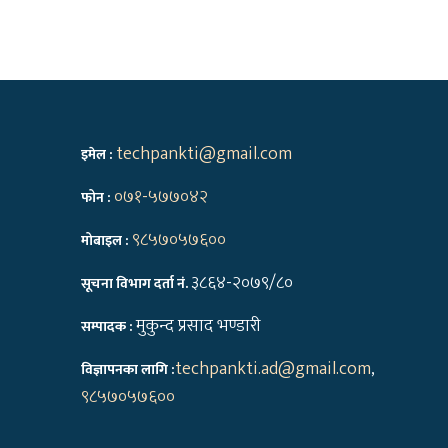
techpankti@gmail.com
इमेल :
०७१-५७७०४२
फोन :
९८५७०५७६००
मोबाइल :
३८६४-२०७९/८०
सूचना विभाग दर्ता नं.
मुकुन्द प्रसाद भण्डारी
सम्पादक :
techpankti.ad@gmail.com
,
विज्ञापनका लागि :
९८५७०५७६००