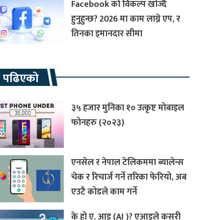
Facebook को विकल्प खोज्दै
हुनुहुन्छ? 2026 मा काम लाग्ने एप, र
तिनका इमानदार सीमा
रै पढिएको
३५ हजार मुनिका १० उत्कृष्ट मोबाइल
फोनहरु (२०२३)
एनसेल र नेपाल टेलिकममा ब्यालेन्स
चेक र रिचार्ज गर्ने तरिका फेरियो, अब
एउटै कोडले काम गर्ने
के हो ए. आइ (AI )? एआइले कसरी