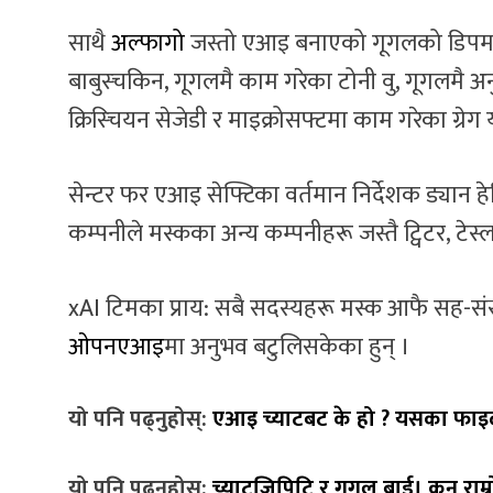
साथै
अल्फागो
जस्तो एआइ बनाएको गूगलको डिपमाइन्
बाबुस्चकिन, गूगलमै काम गरेका टोनी वु, गूगलमै अ
क्रिस्चियन सेजेडी र माइक्रोसफ्टमा काम गरेका ग्र
सेन्टर फर एआइ सेफ्टिका वर्तमान निर्देशक ड्यान हे
कम्पनीले मस्कका अन्य कम्पनीहरू जस्तै ट्विटर, टेस
xAI टिमका प्राय: सबै सदस्यहरू मस्क आफै सह-स
ओपनएआइ
मा अनुभव बटुलिसकेका हुन् ।
यो पनि पढ्नुहोस्:
एआइ च्याटबट के हो ? यसका फाइद
यो पनि पढ्नुहोस्:
च्याटजिपिटि र गुगल बार्ड। कुन राम्र