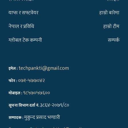
याप्स र सफ्टवेयर
हाम्रो बारेमा
नेपाल र प्रविधि
हाम्रो टीम
ग्लोबल टेक कम्पनी
सम्पर्क
techpankti@gmail.com
इमेल :
०७१-५७७०४२
फोन :
९८५७०५७६००
मोबाइल :
३८६४-२०७९/८०
सूचना विभाग दर्ता नं.
मुकुन्द प्रसाद भण्डारी
सम्पादक :