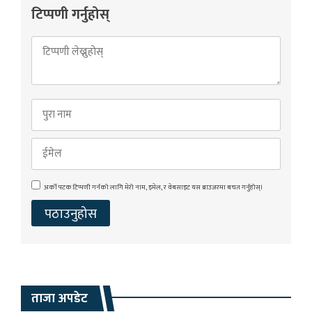
टिप्पणी गर्नुहोस्
अर्को पटक टिप्पणी गर्नको लागि मेरो नाम, इमेल, र वेबसाइट यस ब्राउजरमा बचत गर्नुहोस्।
ताजा अपडेट