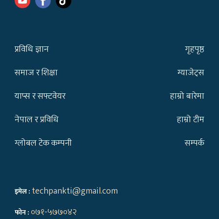
प्रविधि ज्ञान
गृहपृष्ठ
समाज र शिक्षा
ग्याजेट्स
याप्स र सफ्टवेयर
हाम्रो बारेमा
नेपाल र प्रविधि
हाम्रो टीम
ग्लोबल टेक कम्पनी
सम्पर्क
techpankti@gmail.com
इमेल :
०७१-५७७०४२
फोन :