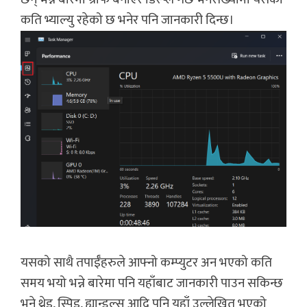
कति भ्याल्यु रहेको छ भनेर पनि जानकारी दिन्छ।
यसको साथै तपाईँहरुले आफ्नो कम्प्युटर अन भएको कति
समय भयो भन्ने बारेमा पनि यहाँबाट जानकारी पाउन सकिन्छ
भने थ्रेड, स्पिड, ह्यान्डल्स आदि पनि यहाँ उल्लेखित भएको