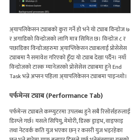
अ्यापलिकेसन ट्याबको कुरा गर्ने हो भने यो ट्याब विन्डोज ७
र अगाडिको विन्डोजको लागि मात्र सिमित छ। विन्डोज ८ र
पछाडिका विन्डोजहरुमा अ्याप्लिकेसन ट्याबलाई प्रोसेसेस
ट्याबमा नै समावेश गरिएको हुँदा यो ट्याब देखा पर्दैन। नयाँ
विन्डोजको टास्क म्यानेजरको प्रोसेसेस ट्याबमा हुने End
Task भन्ने अप्सन पहिला अ्यापलिकेसन ट्याबमा पाइन्थ्यो।
पर्फमेन्स ट्याब (Performance Tab)
पर्फमेन्स ट्याबले कम्प्युटरमा उपलब्ध हुने सबै रिसोर्सहरुलाई
डिस्प्ले गर्छ। यसले सिपियु, मेमोरी, डिस्क ड्राइभ, वाइफाइ
तथा नेटवर्क कति युज भएका छन् र कसरी युज भइरहेका
छन् भन्ने बारेमा ग्राफ बनाएर डिस्प्ले गर्छ भनेसंख्यामा यसको