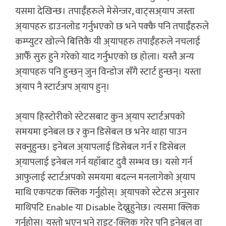
यसमा देखिन्छ। तपाईँहरुले मेसेन्जर, वाट्सअ्याप जस्ता
अ्यापहरु डाउनलोड गर्नुभएको छ भने पक्कै पनि तपाईँहरुले
कम्प्युटर खोल्ने बित्तिकै यी अ्यापहरु तपाईँहरुले नचलाई
आफैँ सुरु हुने गरेको याद गर्नुभएको छ होला। यस्तै अन्य
अ्यापहरु पनि हुन्छन् जुन विन्डोज सँगै स्टार्ट हुन्छन्। यस्ता
अ्याप नै स्टार्टअप अ्याप हुन्।
अ्याप हिस्टोरीको स्टेटसबाट कुन अ्याप स्टार्टअपको
समयमा इनेबल छ र कुन डिसेबल छ भनेर थाहा पाउन
सक्नुहुन्छ। इनेबल अ्यापलाई डिसेबल गर्न र डिसेबल
अ्यापलाई इनेबल गर्न यहाँबाट दुवै सम्भव छ। यसो गर्न
आफुलाई स्टार्टअपको समयमा बदल्न मनलागेको अ्याप
माथि एकपटक क्लिक गर्नुहोस्। अ्यापको स्टेटस अनुसार
माथिपटि Enable या Disable देख्नुहुनेछ। त्यसमा क्लिक
गर्नुहोस्। यस्तो भएन भने राइट-क्लिक गरेर पनि इनेबल वा