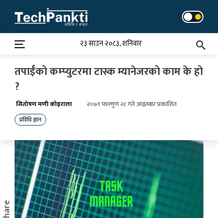
Skip
to
content
२३ साउन २०८३, शनिवार
तपाईँको कम्प्युटरमा टास्क म्यानेजरको काम के हो
?
सितोषण मणी कोइराला
२०७९ फाल्गुण २८ गते आइतबार प्रकाशित
प्रविधि ज्ञान
Share