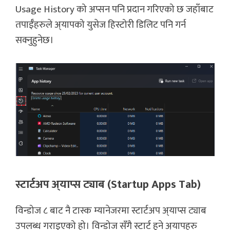
Usage History को अप्सन पनि प्रदान गरिएको छ जहाँबाट
तपाईँहरुले अ्यापको युसेज हिस्टोरी डिलिट पनि गर्न
सक्नुहुनेछ।
स्टार्टअप अ्याप्स ट्याब (Startup Apps Tab)
विन्डोज ८ बाट नै टास्क म्यानेजरमा स्टार्टअप अ्याप्स ट्याब
उपलब्ध गराइएको हो। विन्डोज सँगै स्टार्ट हुने अ्यापहरु