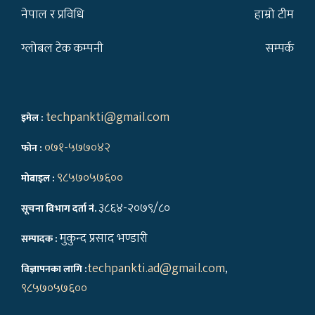
नेपाल र प्रविधि
हाम्रो टीम
ग्लोबल टेक कम्पनी
सम्पर्क
techpankti@gmail.com
इमेल :
०७१-५७७०४२
फोन :
९८५७०५७६००
मोबाइल :
३८६४-२०७९/८०
सूचना विभाग दर्ता नं.
मुकुन्द प्रसाद भण्डारी
सम्पादक :
techpankti.ad@gmail.com
,
विज्ञापनका लागि :
९८५७०५७६००