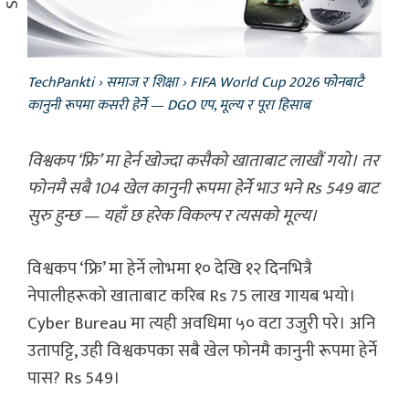
TechPankti
›
समाज र शिक्षा
›
FIFA World Cup 2026 फोनबाटै
कानुनी रूपमा कसरी हेर्ने — DGO एप, मूल्य र पूरा हिसाब
विश्वकप ‘फ्रि’ मा हेर्न खोज्दा कसैको खाताबाट लाखौं गयो। तर
फोनमै सबै 104 खेल कानुनी रूपमा हेर्ने भाउ भने Rs 549 बाट
सुरु हुन्छ — यहाँ छ हरेक विकल्प र त्यसको मूल्य।
विश्वकप ‘फ्रि’ मा हेर्ने लोभमा १० देखि १२ दिनभित्रै
नेपालीहरूको खाताबाट करिब Rs 75 लाख गायब भयो।
Cyber Bureau मा त्यही अवधिमा ५० वटा उजुरी परे। अनि
उतापट्टि, उही विश्वकपका सबै खेल फोनमै कानुनी रूपमा हेर्ने
पास? Rs 549।