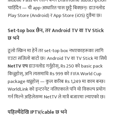
Mobile Pass का लागि बेग्लै DishHome subscription
चाहिँदैन — यी app-आधारित पास छुट्टै बिक्छन्। डाउनलोड
Play Store (Android) र App Store (iOS) दुवैमा छ।
Set-top box छैन, तर Android TV वा TV Stick
छ भने
ठूलो स्क्रिन मा हेर्ने तर set-top box नभएकाहरूका लागि
एउटा सजिलो बाटो छ। Android TV वा TV Stick मा सिधै
NetTV एप
डाउनलोड गर्नुहोस्, Rs 250 को basic pack
किन्नुहोस्, अनि त्यसमाथि Rs 999 को FIFA World Cup
package थप्नुहोस् — कुल करिब Rs 1,249 मा काम बन्छ।
WorldLink को इन्टरनेट नलिएकाले पनि यो विकल्प प्रयोग
गर्न मिल्ने अहिलेसम्म NetTV ले मात्रै बजारमा ल्याएको छ।
पहिल्यैदेखि IPTV/cable छ भने