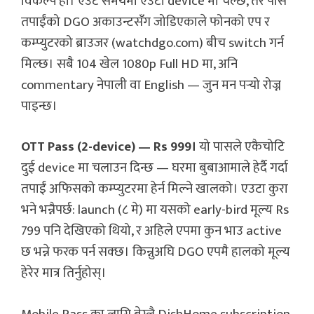
विकल्प हो। एउटै समयमा एउटा device मा चल्छ, तर पास
तपाईंको DGO अकाउन्टसँग जोडिएकाले फोनको एप र
कम्प्युटरको ब्राउजर (watchdgo.com) बीच switch गर्न
मिल्छ। सबै 104 खेल 1080p Full HD मा, अनि
commentary नेपाली वा English — जुन मन पर्‍यो रोज्न
पाइन्छ।
OTT Pass (2-device) — Rs 999।
यो पासले एकैचोटि
दुई device मा चलाउन दिन्छ — घरमा बुबाआमाले हेर्दै गर्दा
तपाईं अफिसको कम्प्युटरमा हेर्न मिल्ने खालको। एउटा कुरा
भने भन्नैपर्छ: launch (८ मे) मा यसको early-bird मूल्य Rs
799 पनि देखिएको थियो, र अहिले एपमा कुन भाउ active
छ भन्ने फरक पर्न सक्छ। किन्नुअघि DGO एपमै हालको मूल्य
हेरेर मात्र तिर्नुहोस्।