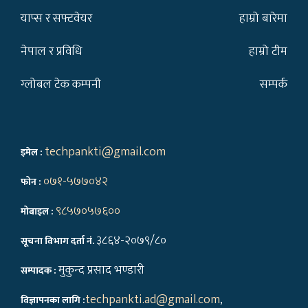
याप्स र सफ्टवेयर
हाम्रो बारेमा
नेपाल र प्रविधि
हाम्रो टीम
ग्लोबल टेक कम्पनी
सम्पर्क
techpankti@gmail.com
इमेल :
०७१-५७७०४२
फोन :
९८५७०५७६००
मोबाइल :
३८६४-२०७९/८०
सूचना विभाग दर्ता नं.
मुकुन्द प्रसाद भण्डारी
सम्पादक :
techpankti.ad@gmail.com
,
विज्ञापनका लागि :