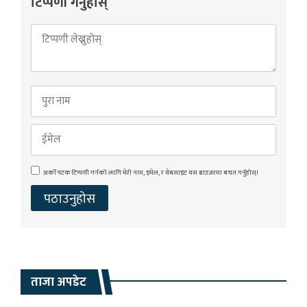
टिप्पणी गर्नुहोस्
अर्को पटक टिप्पणी गर्नको लागि मेरो नाम, इमेल, र वेबसाइट यस ब्राउजरमा बचत गर्नुहोस्।
ताजा अपडेट