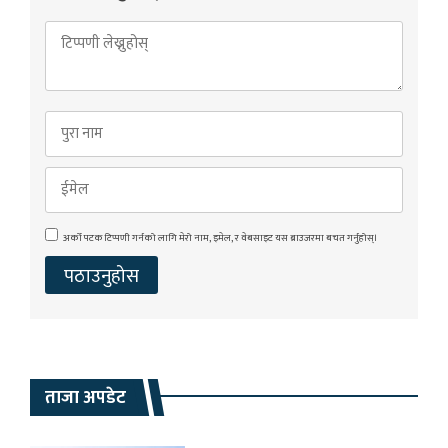
अर्को पटक टिप्पणी गर्नको लागि मेरो नाम, इमेल, र वेबसाइट यस ब्राउजरमा बचत गर्नुहोस्।
ताजा अपडेट