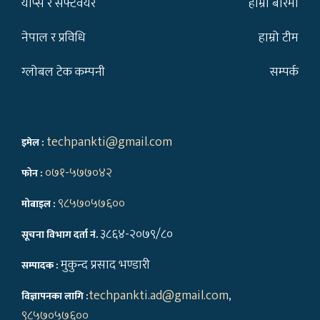
याप्स र सफ्टवेयर
हाम्रो बारेमा
नेपाल र प्रविधि
हाम्रो टीम
ग्लोबल टेक कम्पनी
सम्पर्क
techpankti@gmail.com
इमेल :
०७१-५७७०४२
फोन :
९८५७०५७६००
मोबाइल :
३८६४-२०७९/८०
सूचना विभाग दर्ता नं.
मुकुन्द प्रसाद भण्डारी
सम्पादक :
techpankti.ad@gmail.com
,
विज्ञापनका लागि :
९८५७०५७६००