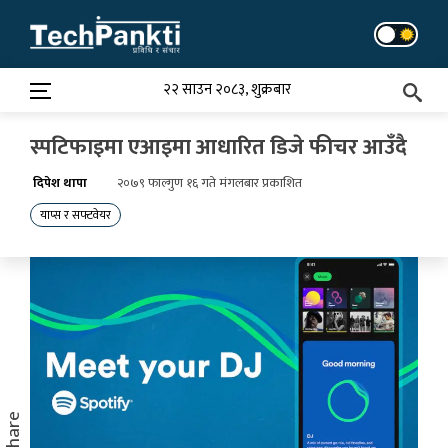
Skip
to
content
२२ साउन २०८३, शुक्रबार
स्पटिफाइमा एआइमा आधारित डिजे फीचर आउँदै
दिपेश थापा
२०७९ फाल्गुण १६ गते मंगलबार प्रकाशित
याप्स र सफ्टवेयर
Share