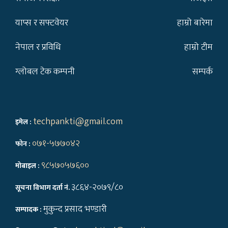
याप्स र सफ्टवेयर
हाम्रो बारेमा
नेपाल र प्रविधि
हाम्रो टीम
ग्लोबल टेक कम्पनी
सम्पर्क
techpankti@gmail.com
इमेल :
०७१-५७७०४२
फोन :
९८५७०५७६००
मोबाइल :
३८६४-२०७९/८०
सूचना विभाग दर्ता नं.
मुकुन्द प्रसाद भण्डारी
सम्पादक :