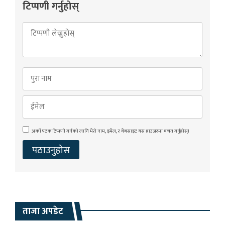
टिप्पणी गर्नुहोस्
अर्को पटक टिप्पणी गर्नको लागि मेरो नाम, इमेल, र वेबसाइट यस ब्राउजरमा बचत गर्नुहोस्।
ताजा अपडेट