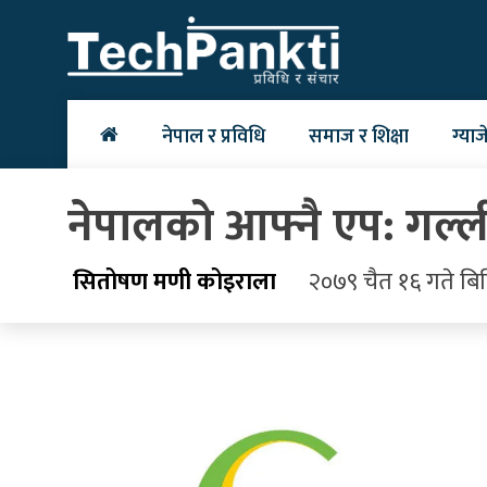
Skip
to
content
नेपाल र प्रविधि
समाज र शिक्षा
ग्याज
नेपालको आफ्नै एप: गल्ली 
सितोषण मणी कोइराला
२०७९ चैत १६ गते बिह