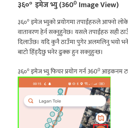
०
0
३६०
इमेज भ्यु (360
Image View)
०
३६०
इमेज भ्युको प्रयोगमा तपाईंहरुले आफ्नो लोक
वातावरण हेर्न सक्नुहुनेछ। यसले तपाईंहरु सही ठाउँ ति
दिलाउँछ। यदि कुनै ठाउँमा पुगेर अलमलिनु भयो भन
बाटो हिँड्दैछु भनेर ढुक्क हुन सक्नुहुन्छ।
०
0
३६०
इमेज भ्यु फिचर प्रयोग गर्न 360
आइकनम ट्या