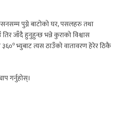
ेसनसम्म पुग्ने बाटोको घर, पसलहरु तथा
र जाँदै हुनुहुन्छ भन्ने कुराको विश्वास
०
े ३६०
भ्युबाट त्यस ठाउँको वातावरण हेरेर ठिकै
प गर्नुहोस्।