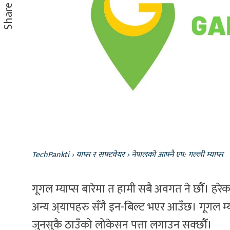
Share
TechPankti
›
याप्स र सफ्टवेयर
›
नेपालको आफ्नै एप: गल्ली म्याप्स
गूगल म्याप्स बारेमा त हामी सबै अवगत ने छौँ। हरे
अन्य अ्यापहरु सँगै इन-बिल्ट भएर आउँछ। गूगल म्य
जुनसुकै ठाउँको लोकेसन पत्ता लगाउन सक्छौँ।