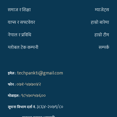
समाज र शिक्षा
ग्याजेट्स
याप्स र सफ्टवेयर
हाम्रो बारेमा
नेपाल र प्रविधि
हाम्रो टीम
ग्लोबल टेक कम्पनी
सम्पर्क
techpankti@gmail.com
इमेल :
०७१-५७७०४२
फोन :
९८५७०५७६००
मोबाइल :
३८६४-२०७९/८०
सूचना विभाग दर्ता नं.