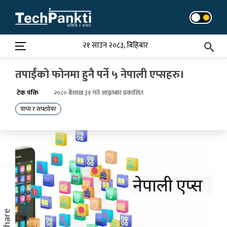
Skip
to
content
२१ साउन २०८३, बिहिबार
तपाईँको फोनमा हुनै पर्ने ५ नेपाली एप्सहरु।
टेक पंक्ति
२०८० ब‌ैशाख ३१ गते आइतबार प्रकाशित
याप्स र सफ्टवेयर
Share