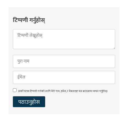
टिप्पणी गर्नुहोस्
अर्को पटक टिप्पणी गर्नको लागि मेरो नाम, इमेल, र वेबसाइट यस ब्राउजरमा बचत गर्नुहोस्।