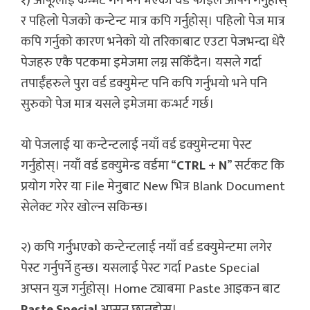
१) आफूलाई कन्भर्ट गर्न मन भएको वर्ड फाइल ओपन गर्नुहोस्
र पहिलो पेजको कन्टेन्ट मात्र कपि गर्नुहोस्। पहिलो पेज मात्र
कपि गर्नुको कारण भनेको यो तरिकाबाट एउटा पेजभन्दा धेरै
पेजहरु एकै पटकमा इमेजमा लग्न सकिँदैन। यसले गर्दा
तपाईँहरुले पुरा वर्ड डक्युमेन्ट पनि कपि गर्नुभयो भने पनि
सुरुको पेज मात्र यसले इमेजमा कन्भर्ट गर्छ।
यो पेजलाई या कन्टेन्टलाई नयाँ वर्ड डक्युमेन्टमा पेस्ट
गर्नुहोस्। नयाँ वर्ड डक्युमेन्ड वर्डमा “
CTRL + N
” सर्टकट कि
प्रयोग गरेर या File मेनुबाट New भित्र Blank Document
सेलेक्ट गरेर खोल्न सकिन्छ।
२) कपि गर्नुभएको कन्टेन्टलाई नयाँ वर्ड डक्युमेन्टमा लगेर
पेस्ट गर्नुपर्ने हुन्छ। यसलाई पेस्ट गर्दा Paste Special
अप्सन युज गर्नुहोस्। Home ट्याबमा Paste आइकन बाट
Paste Special
अप्सन छान्नुहोस्।