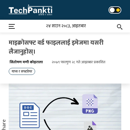
Skip
to
content
२४ साउन २०८३, आइतबार
माइक्रोसफ्ट वर्ड फाइललाई इमेजमा यसरी
लैजानुहोस्।
सितोषण मणी कोइराला
२०७९ फाल्गुण २८ गते आइतबार प्रकाशित
याप्स र सफ्टवेयर
Share