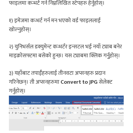
फाइलमा कन्भर्ट गर्न निम्नलिखित स्टेपहरु हेर्नुहोस्।
१) इमेजमा कन्भर्ट गर्न मन भएको वर्ड फाइललाई
खोल्नुहोस्।
२) युनिभर्सल डक्युमेन्ट कन्भर्टर इन्सटल भई नयाँ ट्याब बनेर
माइक्रोसफ्टमा बसेको हुन्छ। यस ट्याबमा क्लिक गर्नुुहोस्।
३) यहाँबाट तपाईँहरुलाई तीनवटा अप्सनहरु प्रदान
गरिनेछन्। ती अप्सनहरुमा
Convert to JPG
सेलेक्ट
गर्नुहोस्।