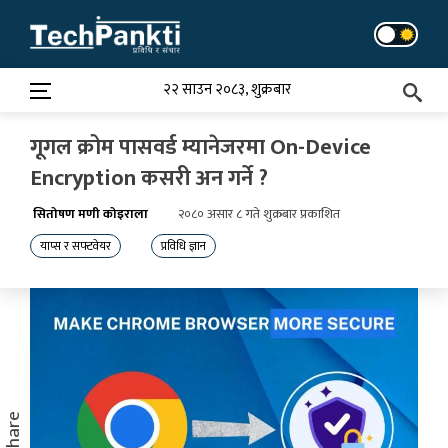
Skip
to
content
२२ साउन २०८३, शुक्रबार
गूगल क्रोम पासवर्ड म्यानेजरमा On-Device
Encryption कसरी अन गर्ने ?
सितोषण मणी कोइराला
२०८० असार ८ गते शुक्रबार प्रकाशित
याप्स र सफ्टवेयर
प्रविधि ज्ञान
Share