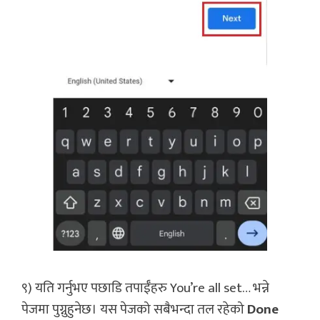
९) यति गर्नुभए पछाडि तपाईँहरु You’re all set… भन्ने
पेजमा पुग्नुहुनेछ। यस पेजको सबैभन्दा तल रहेको
Done