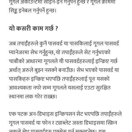
गूगल अकाउन्टमा साइन-इन गर्नुपर्ने हुन्छ र गूगल क्रोममा
सिङ्क इनेबल गर्नुपर्ने हुन्छ।
यो कसरी काम गर्छ ?
जब तपाईँहरुले कुनै पासवर्ड या पासकिलाई गूगल पासवर्ड
म्यानेजरमा सेभ गर्नुहुन्छ, यो तपाईँहरुले सेट गर्नुभएको
चाबीको आधारमा गूगलले यी पासवर्डहरुलाई इन्क्रिप्ट गर्छ
अर्थात् अरुले बुझ्न नसक्ने बनाउँछ। सेभ भएकाे पासवर्ड या
पासकिहरु इन्क्रिप्ट भएपछि तपाईँहरुलाई पूनः यसको
आवश्यकता नपरे सम्म गूगलले यसलाई एउटा सुरक्षित
स्थानमा लक गरेर राख्छ।
एक पटक अन-डिभाइस इन्क्रिपसन सेट भएपछि तपाईँहरुले
गूगल पासवर्ड या फोन र ट्याब्लेट जस्ता डिभाइसमा स्क्रिन
लकले सेभ पासवर्डहरु एक्सेस गर्न सक्नुहुनेछ। यस