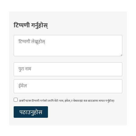
टिप्पणी गर्नुहोस्
अर्को पटक टिप्पणी गर्नको लागि मेरो नाम, इमेल, र वेबसाइट यस ब्राउजरमा बचत गर्नुहोस्।