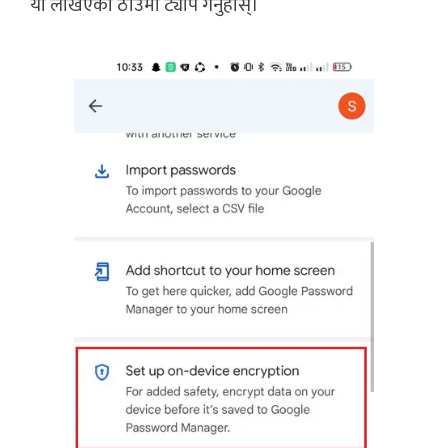
यो लेखिएको ठाउँमा ट्याप गर्नुहोस्।