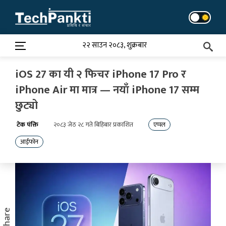
Skip
to
content
२२ साउन २०८३, शुक्रबार
iOS 27 का यी २ फिचर iPhone 17 Pro र
iPhone Air मा मात्र — नयाँ iPhone 17 सम्म
छुट्यो
टेक पंक्ति
२०८३ जेठ २८ गते बिहिबार प्रकाशित
एप्पल
आईफोन
Share