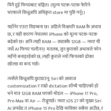
यिनै दुई फिचरबाट वञ्चित। (मूल्य पटक-पटक फेरिने
भएकाले किन्नुअघि अधिकृत store मा पुष्टि गर्नू।)
यहाँनेर एउटा विडम्बना छ। अहिले विश्वभरि RAM कै अभाव
छ, र यही कारण नेपालमा iPhone को मूल्य पटक-पटक
बढेको छ। अनि त्यही RAM — ठ्याक्कै 12GB — नभए यी
नयाँ AI फिचर चल्दैनन्। मतलब, जुन कुराको अभावले फोन
महँगो बनाइरहेको छ, त्यही कुराले नयाँ फिचरको ढोका
खोल्छ वा बन्द गर्छ।
त्यसैले किन्नुअघि छुट्याउनू: Siri को आवाज
customization र राम्रो dictation साँच्चै चाहिएको हो
भने मात्र 12GB RAM भएको मोडल — iPhone 17 Pro,
Pro Max वा Air — रोज्नुपर्छ। नभए iOS 27 को मुख्य Siri
AI अपग्रेड त iPhone 15 Pro देखि माथिका सबैमा आउँछ, र