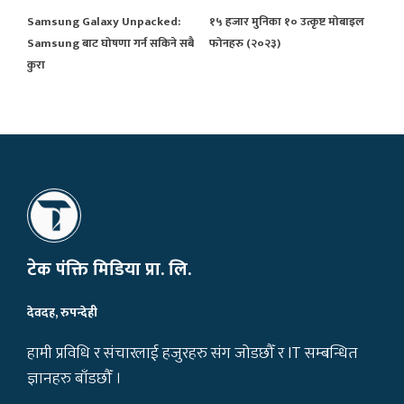
Samsung Galaxy Unpacked:
१५ हजार मुनिका १० उत्कृष्ट मोबाइल
Samsung बाट घोषणा गर्न सकिने सबै
फोनहरु (२०२३)
कुरा
टेक पंक्ति मिडिया प्रा. लि.
देवदह, रुपन्देही
हामी प्रविधि र संचारलाई हजुरहरु संग जोडछौँ र IT सम्बन्धित
ज्ञानहरु बाँडछौँ ।