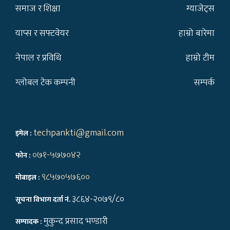
समाज र शिक्षा
ग्याजेट्स
याप्स र सफ्टवेयर
हाम्रो बारेमा
नेपाल र प्रविधि
हाम्रो टीम
ग्लोबल टेक कम्पनी
सम्पर्क
techpankti@gmail.com
इमेल :
०७१-५७७०४२
फोन :
९८५७०५७६००
मोबाइल :
३८६४-२०७९/८०
सूचना विभाग दर्ता नं.
मुकुन्द प्रसाद भण्डारी
सम्पादक :