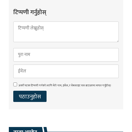
टिप्पणी गर्नुहोस्
अर्को पटक टिप्पणी गर्नको लागि मेरो नाम, इमेल, र वेबसाइट यस ब्राउजरमा बचत गर्नुहोस्।