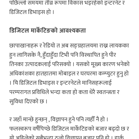
पछिल्लो समयमा तीव्र रूपमा विकास भइरहेको इन्टरनेट र
डिजिटल डिभाइस हो ।
डिजिटल मार्केटिङको आवश्यकता
छापाखानाहरू र रेडियो त अब सङ्ग्रहालयमा राख्न लायकका
हुन लागिसके नै, हुँदाहुँदा टिभी पनि विस्थापित हुने पीर
तिनका उत्पादकलाई परिसक्यो । यसको मूख्य कारण भनेको
अधिकांशका हातहातमा मोबाइल र घरघरमा कम्प्युटर हुनु हो
। यि डिजिटल डिभाइस र इन्टरनेटले मानिसहरूलाई
परम्परागत प्रविधिले भन्दा कता हो कता धेरै स्वतन्त्रता र
सुविधा दिएको छ ।
र जहाँ मान्छे हुन्छन् , विज्ञापन हुने पनि त्यहीँ नै हो ।
फलस्वरूप वर्षैपिच्छे डिजिटल मार्केटिङको बजार बढ्दो छ र
यो अहिलेको सबैभन्दा ठूलो विज्ञापन बजार पनि हो । डार्क