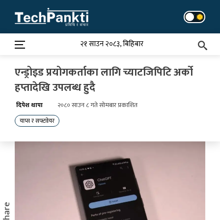
Skip
to
content
२१ साउन २०८३, बिहिबार
एन्ड्रोइड प्रयोगकर्ताका लागि च्याटजिपिटि अर्को
हप्तादेखि उपलब्ध हुदै
दिपेश थापा
२०८० साउन ८ गते सोमबार प्रकाशित
याप्स र सफ्टवेयर
Share