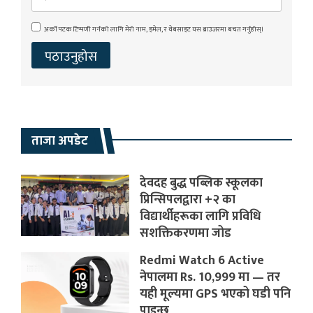
अर्को पटक टिप्पणी गर्नको लागि मेरो नाम, इमेल, र वेबसाइट यस ब्राउजरमा बचत गर्नुहोस्।
ताजा अपडेट
देवदह बुद्ध पब्लिक स्कूलका
प्रिन्सिपलद्वारा +२ का
विद्यार्थीहरूका लागि प्रविधि
सशक्तिकरणमा जोड
Redmi Watch 6 Active
नेपालमा Rs. 10,999 मा — तर
यही मूल्यमा GPS भएको घडी पनि
पाइन्छ