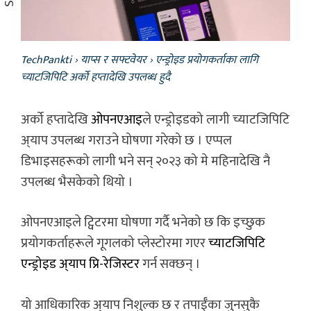
TechPankti
›
याप्स र सफ्टवेयर
›
एन्ड्रोइड प्रयोगकर्ताका लागि
च्याटजिपिटि अर्को हप्तादेखि उपलब्ध हुदै
अर्को हप्तादेखि
ओपनएआइ
ले एन्ड्रोइडको लागी च्याटजिपिटि
अ्याप उपलब्ध गराउने घोषणा गरेको छ । एप्पल
डिभाइसहरूको लागी भने सन् २०२३ को मे महिनादेखि नै
उपलब्ध भैसकेको थियो ।
ओपनएआइले ट्विटरमा घोषणा गर्दै भनेको छ कि इच्छुक
प्रयोगकर्ताहरूले गूगलको प्लेस्टोरमा गएर
च्याटजिपिटि
एन्ड्रोइड अ्याप प्रि-रेजिस्टर
गर्न सक्छन् ।
यो आधिकारिक अ्याप निशुल्क छ र तपाईँका जुनसुकै