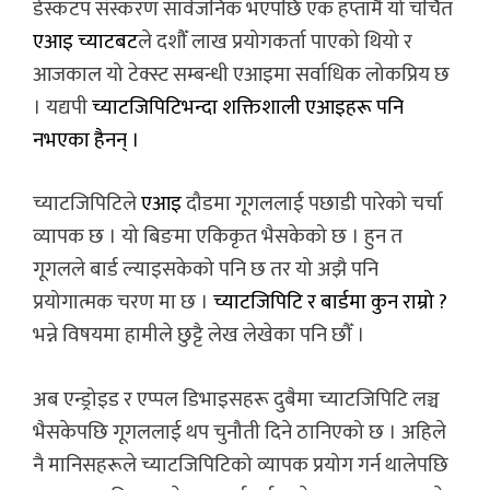
डेस्कटप संस्करण सार्वजनिक भएपछि एक हप्तामै यो चर्चित
एआइ च्याटबट
ले दशौँ लाख प्रयोगकर्ता पाएको थियो र
आजकाल यो टेक्स्ट सम्बन्धी एआइमा सर्वाधिक लोकप्रिय छ
। यद्यपी
च्याटजिपिटिभन्दा शक्तिशाली एआइहरू पनि
नभएका हैनन् ।
च्याटजिपिटिले
एआइ
दौडमा गूगललाई पछाडी पारेको चर्चा
व्यापक छ । यो बिङमा एकिकृत भैसकेको छ । हुन त
गूगलले बार्ड ल्याइसकेको पनि छ तर यो अझै पनि
प्रयोगात्मक चरण मा छ ।
च्याटजिपिटि र बार्डमा कुन राम्रो ?
भन्ने विषयमा हामीले छुट्टै लेख लेखेका पनि छौँ ।
अब एन्ड्रोइड र एप्पल डिभाइसहरू दुबैमा च्याटजिपिटि लञ्च
भैसकेपछि गूगललाई थप चुनौती दिने ठानिएको छ । अहिले
नै मानिसहरूले च्याटजिपिटिको व्यापक प्रयोग गर्न थालेपछि