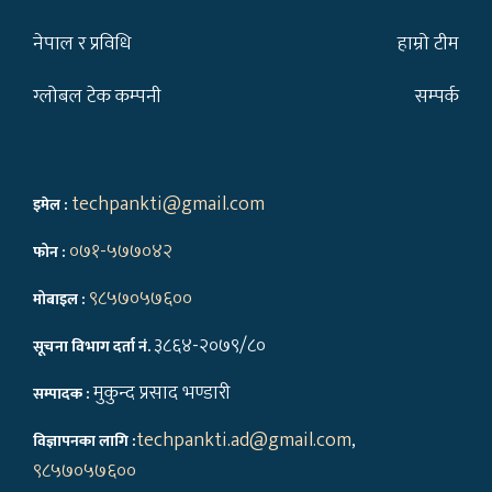
नेपाल र प्रविधि
हाम्रो टीम
ग्लोबल टेक कम्पनी
सम्पर्क
techpankti@gmail.com
इमेल :
०७१-५७७०४२
फोन :
९८५७०५७६००
मोबाइल :
३८६४-२०७९/८०
सूचना विभाग दर्ता नं.
मुकुन्द प्रसाद भण्डारी
सम्पादक :
techpankti.ad@gmail.com
,
विज्ञापनका लागि :
९८५७०५७६००