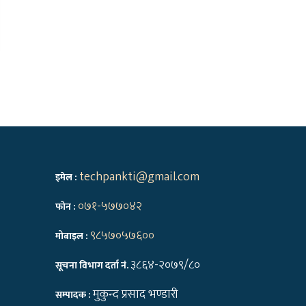
techpankti@gmail.com
इमेल :
०७१-५७७०४२
फोन :
९८५७०५७६००
मोबाइल :
३८६४-२०७९/८०
सूचना विभाग दर्ता नं.
मुकुन्द प्रसाद भण्डारी
सम्पादक :